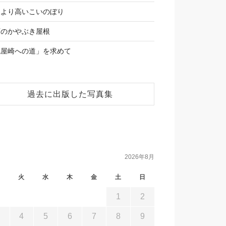
根より高いこいのぼり
石のかやぶき屋根
尻屋崎への道」を求めて
過去に出版した写真集
2026年8月
月
火
水
木
金
土
日
1
2
3
4
5
6
7
8
9