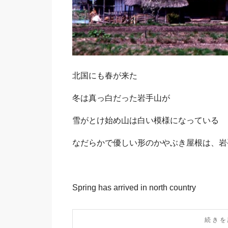
Sano
北国にも春が来た
冬は真っ白だった岩手山が
雪がとけ始め山は白い模様になっている
なだらかで優しい形のかやぶき屋根は、岩
Spring has arrived in north country
続きを