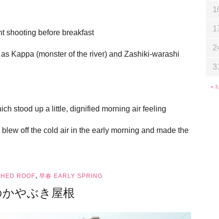
1
1
ent shooting before breakfast
2
h as Kappa (monster of the river) and Zashiki-warashi
3
« 
h stood up a little, dignified morning air feeling
e blew off the cold air in the early morning and made the
,
HED ROOF
早春 EARLY SPRING
のかやぶき屋根