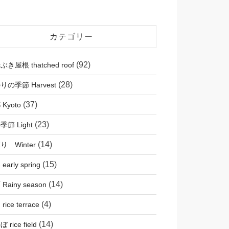
カテゴリー
(92)
き屋根 thatched roof
(28)
りの季節 Harvest
(37)
Kyoto
(23)
節 Light
(14)
り Winter
(15)
early spring
(14)
Rainy season
(4)
rice terrace
(14)
 rice field