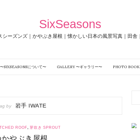
SixSeasons
スシーズンズ｜かやぶき屋根｜懐かしい日本の風景写真｜田舎
〜SIXSEASONSについて〜
GALLERY 〜ギャラリー〜
PHOTO BO
岩手 IWATE
Tag by
,
CHED ROOF
芽吹き SPROUT
のかやぶき屋根