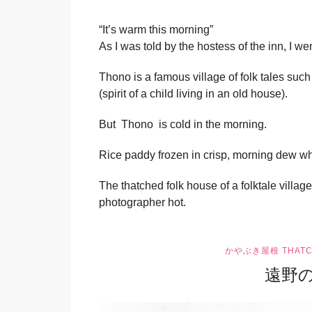
“It’s warm this morning”
As I was told by the hostess of the inn, I w
Thono is a famous village of folk tales suc
(spirit of a child living in an old house).
But Thono is cold in the morning.
Rice paddy frozen in crisp, morning dew whic
The thatched folk house of a folktale villag
photographer hot.
かやぶき屋根 THATC
遠野