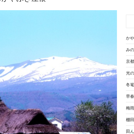
かやぶ
みの
京都 
光の季
冬篭
早春 
梅雨 
棚田 
田んぼ