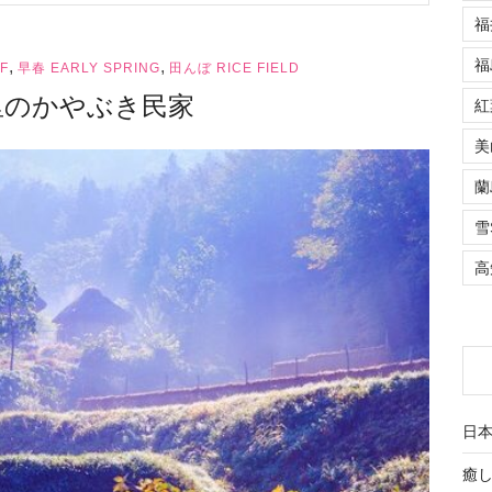
福
福
,
,
F
早春 EARLY SPRING
田んぼ RICE FIELD
里のかやぶき民家
紅
美
蘭
雪
高
日
癒