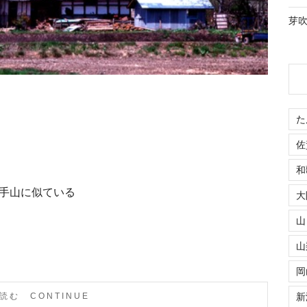
芽吹き
た
佐
和
手山に似ている
大
山
山
岡
読む CONTINUE
新