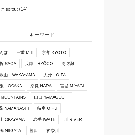
(14)
 sprout
キーワード
んぼ
三重 MIE
京都 KYOTO
賀 SAGA
兵庫 HYŌGO
周防灘
歌山 WAKAYAMA
大分 OITA
阪 OSAKA
奈良 NARA
宮城 MIYAGI
 MOUNTAINS
山口 YAMAGUCHI
梨 YAMANASHI
岐阜 GIFU
山 OKAYAMA
岩手 IWATE
川 RIVER
潟 NIIGATA
棚田
神奈川