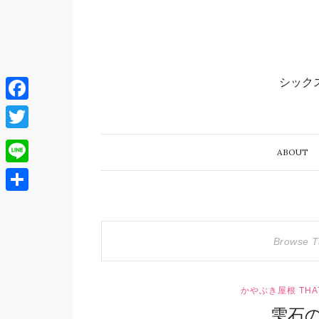
シック
Facebook
Twitter
ABOUT 
Line
共
有
Browse 
かやぶき屋根 THAT
雫石