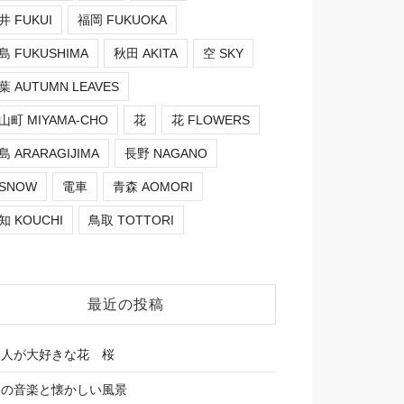
井 FUKUI
福岡 FUKUOKA
島 FUKUSHIMA
秋田 AKITA
空 SKY
葉 AUTUMN LEAVES
山町 MIYAMA-CHO
花
花 FLOWERS
島 ARARAGIJIMA
長野 NAGANO
SNOW
電車
青森 AOMORI
知 KOUCHI
鳥取 TOTTORI
最近の投稿
本人が大好きな花 桜
しの音楽と懐かしい風景