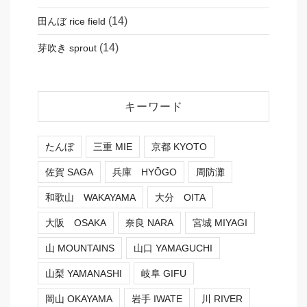
(14)
田んぼ rice field
(14)
芽吹き sprout
キーワード
たんぼ
三重 MIE
京都 KYOTO
佐賀 SAGA
兵庫 HYŌGO
周防灘
和歌山 WAKAYAMA
大分 OITA
大阪 OSAKA
奈良 NARA
宮城 MIYAGI
山 MOUNTAINS
山口 YAMAGUCHI
山梨 YAMANASHI
岐阜 GIFU
岡山 OKAYAMA
岩手 IWATE
川 RIVER