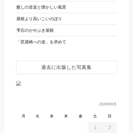
癒しの音楽と懐かしい風景
屋根より高いこいのぼり
雫石のかやぶき屋根
「尻屋崎への道」を求めて
過去に出版した写真集
2026年8月
月
火
水
木
金
土
日
1
2