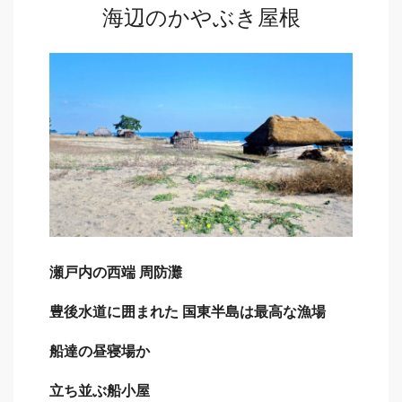
海辺のかやぶき屋根
Sano
瀬戸内の西端 周防灘
豊後水道に囲まれた 国東半島は最高な漁場
船達の昼寝場か
立ち並ぶ船小屋