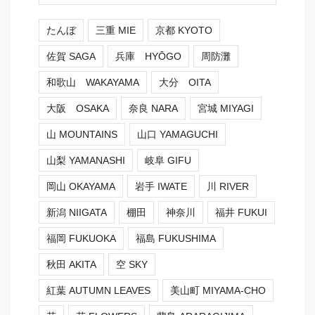
たんぼ
三重 MIE
京都 KYOTO
佐賀 SAGA
兵庫 HYŌGO
周防灘
和歌山 WAKAYAMA
大分 OITA
大阪 OSAKA
奈良 NARA
宮城 MIYAGI
山 MOUNTAINS
山口 YAMAGUCHI
山梨 YAMANASHI
岐阜 GIFU
岡山 OKAYAMA
岩手 IWATE
川 RIVER
新潟 NIIGATA
棚田
神奈川
福井 FUKUI
福岡 FUKUOKA
福島 FUKUSHIMA
秋田 AKITA
空 SKY
紅葉 AUTUMN LEAVES
美山町 MIYAMA-CHO