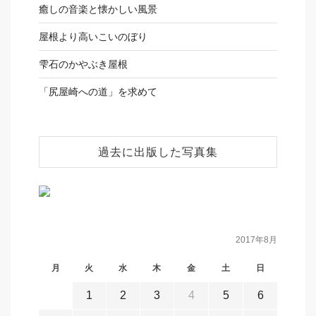
癒しの音楽と懐かしい風景
屋根より高いこいのぼり
雫石のかやぶき屋根
「尻屋崎への道」を求めて
過去に出版した写真集
2017年8月
月
火
水
木
金
土
日
1
2
3
4
5
6