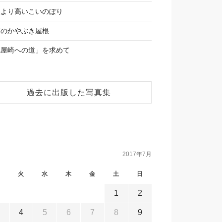
根より高いこいのぼり
石のかやぶき屋根
尻屋崎への道」を求めて
過去に出版した写真集
2017年7月
月
火
水
木
金
土
日
1
2
3
4
5
6
7
8
9