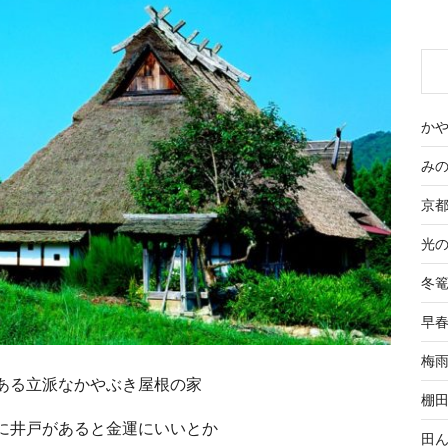
かやぶ
みの
京都 
光の季
冬篭
早春 
梅雨 
ある立派なかやぶき屋根の家
棚田 
に井戸があると金運にいいとか
田んぼ