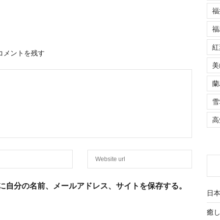
福
福
紅
コメントを残す
美
蘭
雪
高
に自分の名前、メールアドレス、サイトを保存する。
日
癒