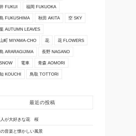
井 FUKUI
福岡 FUKUOKA
島 FUKUSHIMA
秋田 AKITA
空 SKY
葉 AUTUMN LEAVES
山町 MIYAMA-CHO
花
花 FLOWERS
島 ARARAGIJIMA
長野 NAGANO
SNOW
電車
青森 AOMORI
知 KOUCHI
鳥取 TOTTORI
最近の投稿
本人が大好きな花 桜
しの音楽と懐かしい風景