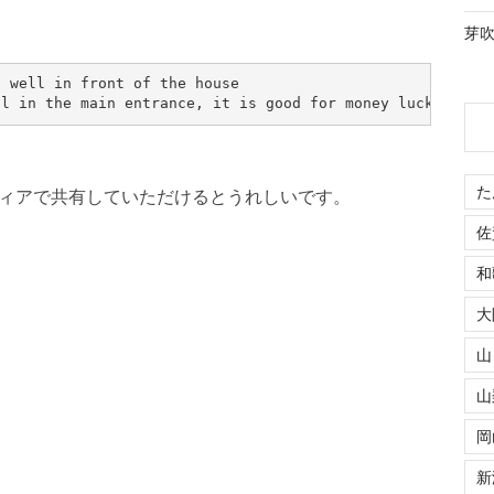
芽吹き
 well in front of the house

ll in the main entrance, it is good for money luck
た
ィアで共有していただけるとうれしいです。
佐
和
大
山
山
岡
新