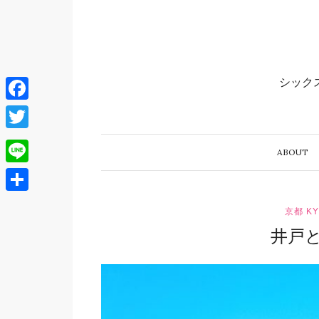
シック
Facebook
Twitter
ABOUT 
Line
共
京都 KY
有
井戸