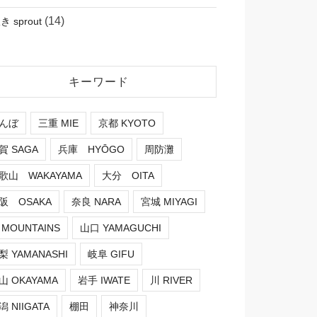
(14)
 sprout
キーワード
んぼ
三重 MIE
京都 KYOTO
賀 SAGA
兵庫 HYŌGO
周防灘
歌山 WAKAYAMA
大分 OITA
阪 OSAKA
奈良 NARA
宮城 MIYAGI
 MOUNTAINS
山口 YAMAGUCHI
梨 YAMANASHI
岐阜 GIFU
山 OKAYAMA
岩手 IWATE
川 RIVER
潟 NIIGATA
棚田
神奈川