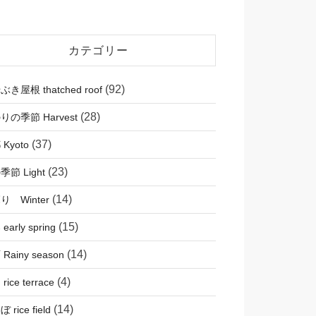
カテゴリー
(92)
き屋根 thatched roof
(28)
りの季節 Harvest
(37)
Kyoto
(23)
節 Light
(14)
り Winter
(15)
early spring
(14)
Rainy season
(4)
rice terrace
(14)
 rice field